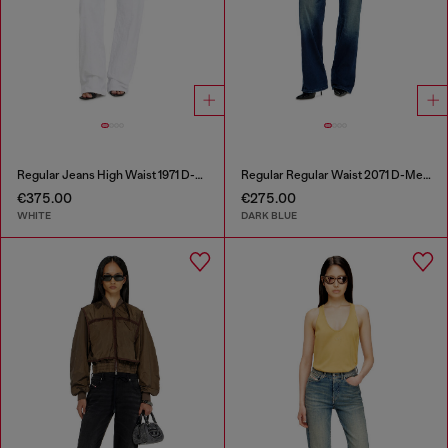
Regular Jeans High Waist 1971 D-Sent
Regular Regular Waist 2071 D-Meel Joggjeans®
€375.00
€275.00
WHITE
DARK BLUE