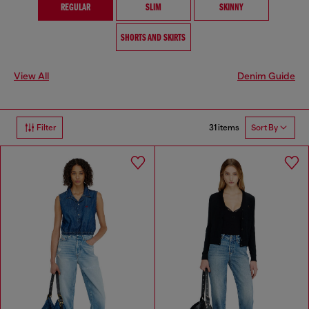
REGULAR
SLIM
SKINNY
SHORTS AND SKIRTS
View All
Denim Guide
31 items
Filter
Sort By