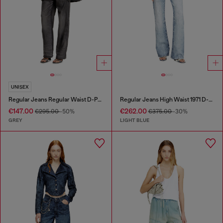
UNISEX
Regular Jeans Regular Waist D-Phant-chino
Regular Jeans High Waist 1971 D-Sent
€147.00
€262.00
€295.00
-50%
€375.00
-30%
GREY
LIGHT BLUE