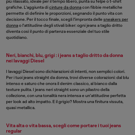
più rilassato, ideale per il tempo libero, punta su felpe o t-shirt
grafiche. L'aggiunta di
cinture da donna
con fibbie metalliche
permette di definire le proporzioni, segnando il punto vita con
decisione. Per il tocco finale, scegli l'impronta delle
sneakers per
donna
o l'attitudine degli stivali biker: ogni jeans a taglio dritto
diventa così il punto di partenza essenziale del tuo stile
quotidiano.
Neri, bianchi, blu, grigi : i jeans a taglio dritto da donna
nei lavaggi Diesel
I lavaggi Diesel sono dichiarazioni di intenti, non semplici colori.
Per i tuoi jeans straight da donna, trovi diverse colorazioni: dal blu
intenso e saturo che onora il denim classico, al bianco dalla
texture pulita. I jeans neri straight sono un pilastro della
collezione, con una tonalità nera intensa e un'attitudine perfetta
per look ad alto impatto. E il grigio? Mostra una finitura vissuta,
quasi metallica.
Vita alta o vita bassa, scegli come portare i tuoi jeans
regular