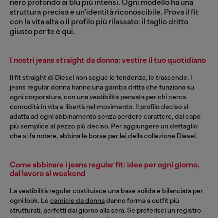
nero profondo ai blu più intensi. Ogni modello ha una
struttura precisa e un'identità riconoscibile. Prova il fit
con la vita alta o il profilo più rilassato: il taglio dritto
giusto per te è qui.
I nostri jeans straight da donna: vestire il tuo quotidiano
Il fit straight di Diesel non segue le tendenze, le trascende. I
jeans regular donna hanno una gamba dritta che funziona su
ogni corporatura, con una vestibilità pensata per chi cerca
comodità in vita e libertà nel movimento. Il profilo deciso si
adatta ad ogni abbinamento senza perdere carattere, dal capo
più semplice al pezzo più deciso. Per aggiungere un dettaglio
che si fa notare, abbina le
borse per lei
della collezione Diesel.
Come abbinare i jeans regular fit: idee per ogni giorno,
dal lavoro al weekend
La vestibilità regular costituisce una base solida e bilanciata per
ogni look. Le
camicie da donna
danno forma a outfit più
strutturati, perfetti dal giorno alla sera. Se preferisci un registro