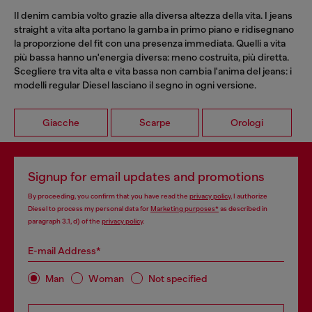
Il denim cambia volto grazie alla diversa altezza della vita. I jeans
straight a vita alta portano la gamba in primo piano e ridisegnano
la proporzione del fit con una presenza immediata. Quelli a vita
più bassa hanno un'energia diversa: meno costruita, più diretta.
Scegliere tra vita alta e vita bassa non cambia l'anima del jeans: i
modelli regular Diesel lasciano il segno in ogni versione.
Giacche
Scarpe
Orologi
Signup for email updates and promotions
By proceeding, you confirm that you have read the
privacy policy
, I authorize
Diesel to process my personal data for
Marketing purposes*
as described in
paragraph 3.1, d) of the
privacy policy
.
E-mail Address*
Man
Woman
Not specified